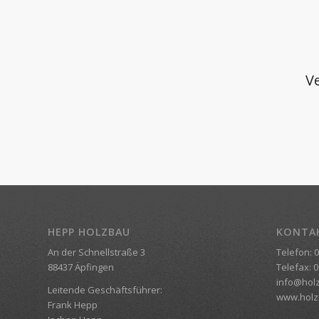
Ve
HEPP HOLZBAU
KONTA
An der Schnellstraße 3
Telefon: 0
88437 Äpfingen
Telefax: 0
info@hol
Leitende Geschäftsführer:
www.holz
Frank Hepp