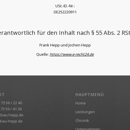
USt.-ID.-Nr.:
DE252220911
rantwortlich für den Inhalt nach § 55 Abs. 2 RS
Frank Hepp und Jochen Hepp
Quelle:
https://www.e-recht24.de
KT
HAUPTMENÜ
 73 56 / 22 40
Home
 73 56 / 41 36
Leistungen
zbau-hepp.de
Chronik
bau-hepp.de
Unternehmen